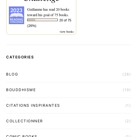
Guillaume
has read 20 books
toward his goal of 75 books.
20 of 75
(26%)
view books
CATEGORIES
BLOG
(28)
BOUDDHISME
(19)
CITATIONS INSPIRANTES
(1)
COLLECTIONNER
(2)
COMIC BOOKS
(1)