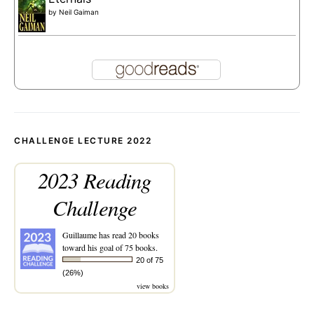
by
Neil Gaiman
CHALLENGE LECTURE 2022
2023 Reading
Challenge
Guillaume
has read 20 books
toward his goal of 75 books.
20 of 75
(26%)
view books