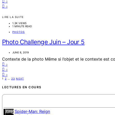
0
0
LIRE LA SUITE
1.3K VIEWS
1 MINUTE READ
PHOTOS
Photo Challenge Juin – Jour 5
JUNE 8, 2019
Contexte de la photo Même si l’objet et le contexte est c
0
0
0
Posts
1
2
…
23
NEXT
pagination
LECTURES EN COURS
Spider-Man: Reign