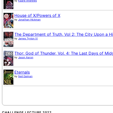
by
Kaare Andrews
House of X/Powers of X
by
Jonathan Hickman
The Department of Truth, Vol 2: The City Upon a Hi
by
James Tynion IV
Thor: God of Thunder, Vol. 4: The Last Days of Mid
by
Jason Aaron
Eternals
by
Neil Gaiman
CHALLENGE LECTURE 2022