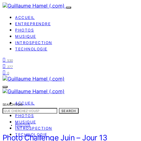
ACCUEIL
ENTREPRENDRE
PHOTOS
MUSIQUE
INTROSPECTION
TECHNOLOGIE
530
277
0
ACCUEIL
SEARCH FOR:
ENTREPRENDRE
SEARCH
PHOTOS
MUSIQUE
PHOTOS
INTROSPECTION
TECHNOLOGIE
Photo Challenge Juin – Jour 13