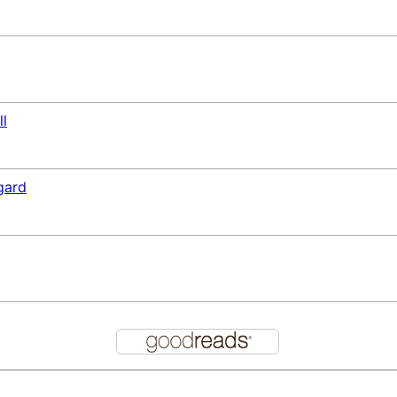
ll
gard