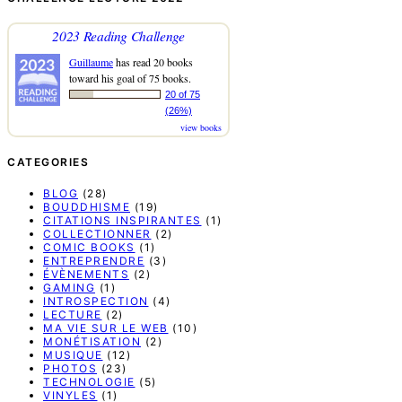
2023 Reading Challenge
Guillaume
has read 20 books
toward his goal of 75 books.
20 of 75
(26%)
view books
CATEGORIES
BLOG
(28)
BOUDDHISME
(19)
CITATIONS INSPIRANTES
(1)
COLLECTIONNER
(2)
COMIC BOOKS
(1)
ENTREPRENDRE
(3)
ÉVÈNEMENTS
(2)
GAMING
(1)
INTROSPECTION
(4)
LECTURE
(2)
MA VIE SUR LE WEB
(10)
MONÉTISATION
(2)
MUSIQUE
(12)
PHOTOS
(23)
TECHNOLOGIE
(5)
VINYLES
(1)