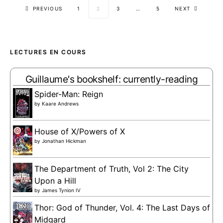
Posts paginati
PREVIOUS
1
2
3
…
5
NEXT
LECTURES EN COURS
Guillaume's bookshelf: currently-reading
Spider-Man: Reign
by
Kaare Andrews
House of X/Powers of X
by
Jonathan Hickman
The Department of Truth, Vol 2: The City
Upon a Hill
by
James Tynion IV
Thor: God of Thunder, Vol. 4: The Last Days of
Midgard