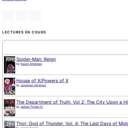
LECTURES EN COURS
Spider-Man: Reign
by
Kaare Andrews
House of X/Powers of X
by
Jonathan Hickman
The Department of Truth, Vol 2: The City Upon a Hi
by
James Tynion IV
Thor: God of Thunder, Vol. 4: The Last Days of Mid