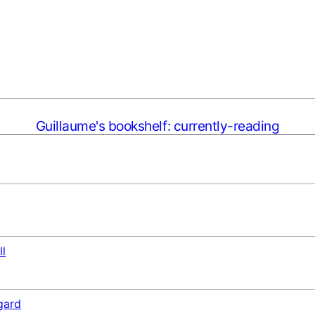
Guillaume's bookshelf: currently-reading
ll
gard