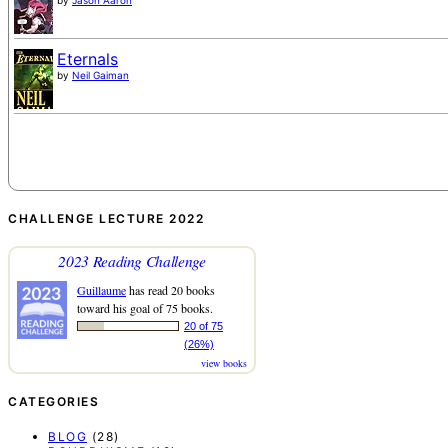
by
Jason Aaron
Eternals
by
Neil Gaiman
CHALLENGE LECTURE 2022
2023 Reading Challenge
Guillaume
has read 20 books
toward his goal of 75 books.
20 of 75
(26%)
view books
CATEGORIES
BLOG
(28)