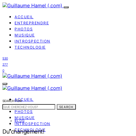
ACCUEIL
ENTREPRENDRE
PHOTOS
MUSIQUE
INTROSPECTION
TECHNOLOGIE
530
277
0
ACCUEIL
SEARCH FOR:
ENTREPRENDRE
SEARCH
PHOTOS
MUSIQUE
BLOG
INTROSPECTION
TECHNOLOGIE
Du changement!