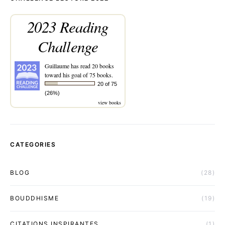
2023 Reading
Challenge
Guillaume
has read 20 books
toward his goal of 75 books.
20 of 75
(26%)
view books
CATEGORIES
BLOG
(28)
BOUDDHISME
(19)
CITATIONS INSPIRANTES
(1)