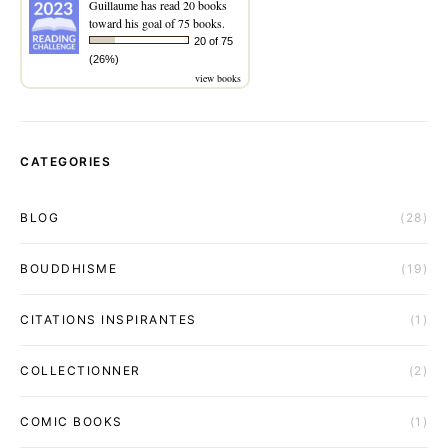
Guillaume
has read 20 books
toward his goal of 75 books.
20 of 75
(26%)
view books
CATEGORIES
BLOG
(28)
BOUDDHISME
(19)
CITATIONS INSPIRANTES
(1)
COLLECTIONNER
(2)
COMIC BOOKS
(1)