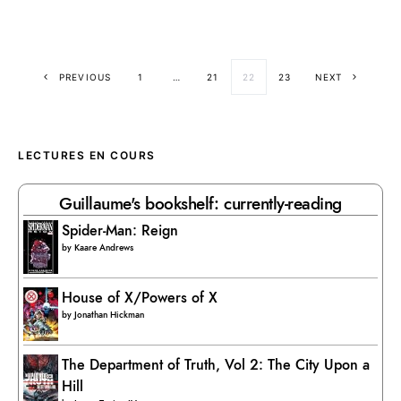
Posts pagination
PREVIOUS
1
…
21
22
23
NEXT
LECTURES EN COURS
Guillaume's bookshelf: currently-reading
Spider-Man: Reign
by
Kaare Andrews
House of X/Powers of X
by
Jonathan Hickman
The Department of Truth, Vol 2: The City Upon a
Hill