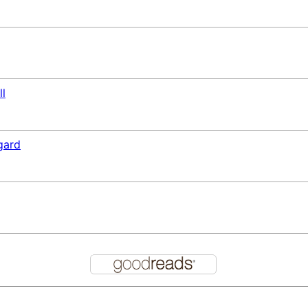
ll
gard