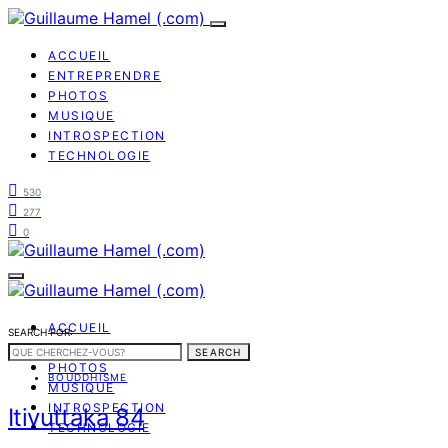
ACCUEIL
ENTREPRENDRE
PHOTOS
MUSIQUE
INTROSPECTION
TECHNOLOGIE
530
277
0
ACCUEIL
SEARCH FOR:
ENTREPRENDRE
SEARCH
PHOTOS
BOUDDHISME
MUSIQUE
INTROSPECTION
Itivuttaka 84
TECHNOLOGIE