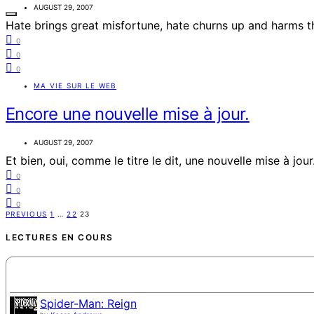
AUGUST 29, 2007
Hate brings great misfortune, hate churns up and harms t
0
0
0
MA VIE SUR LE WEB
Encore une nouvelle mise à jour.
AUGUST 29, 2007
Et bien, oui, comme le titre le dit, une nouvelle mise à jou
0
0
0
Posts
PREVIOUS
1
…
22
23
pagination
LECTURES EN COURS
Spider-Man: Reign