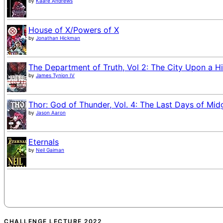
by
Kaare Andrews
House of X/Powers of X
by
Jonathan Hickman
The Department of Truth, Vol 2: The City Upon a Hi
by
James Tynion IV
Thor: God of Thunder, Vol. 4: The Last Days of Mid
by
Jason Aaron
Eternals
by
Neil Gaiman
CHALLENGE LECTURE 2022