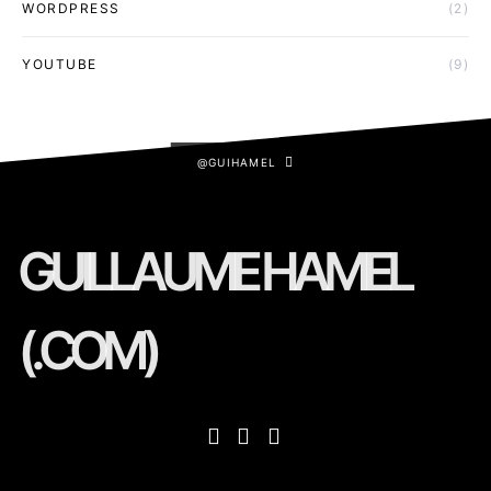
WORDPRESS
(2)
YOUTUBE
(9)
@GUIHAMEL
GUILLAUME HAMEL
(.COM)