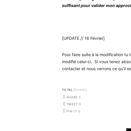
suffisant pour valider mon appro
.
[UPDATE // 16 Février]
Pour faire suite à la modification tu t
modifié celui-ci. Si vous tenez absol
contacter et nous verrons ce qu’il es
0
TOTAL
SHARES
SHARE
0
TWEET
0
PIN IT
0