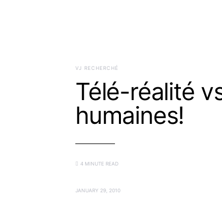
VJ RECHERCHÉ
Télé-réalité 
humaines!
4 MINUTE READ
JANUARY 29, 2010