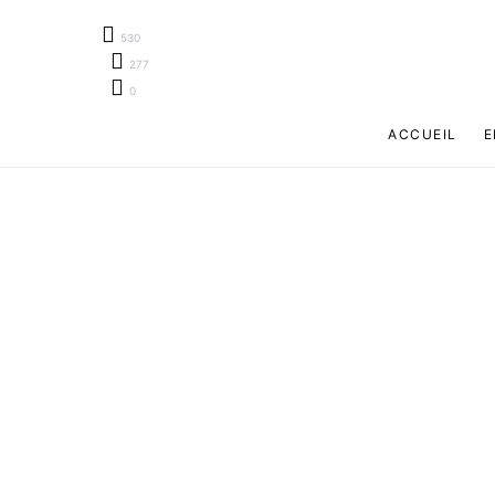
530
277
0
ACCUEIL
E