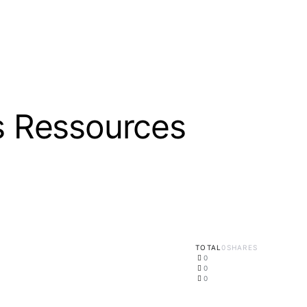
vs Ressources
TOTAL
0
SHARES
0
0
0