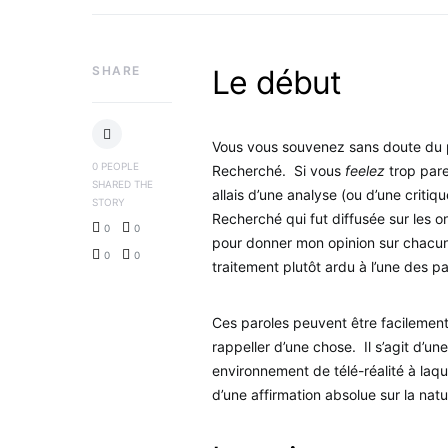
SHARE
Le début
Vous vous souvenez sans doute du pre
0
PEOPLE
Recherché. Si vous
feelez
trop pare
SHARED THE
allais d’une analyse (ou d’une criti
STORY
Recherché qui fut diffusée sur les o
0
0
pour donner mon opinion sur chacun d
0
0
traitement plutôt ardu à l’une des pa
Ces paroles peuvent être facilement p
rappeller d’une chose. Il s’agit d’u
environnement de télé-réalité à laque
d’une affirmation absolue sur la na