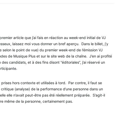
mier article que j’ai fais en réaction au week-end initial de VJ
sseux, laissez moi vous donner un bref aperçu. Dans le billet, j’y
que selon le point de vue) du premier week-end de l’émission VJ
ndes de Musique Plus et sur le site web de la chaîne. J’en ai profité
es candidats, et à des fins disont “éditoriales”, j’ai réservé un
rticipante.
rises hors contexte et utilisées à tord. Par contre, il faut se
ne critique (analyse) de la performance d’une personne dans un
lle elle n’avait peut-être pas été réellement préparée. S’agit-il
ture même de la personne, certainement pas.