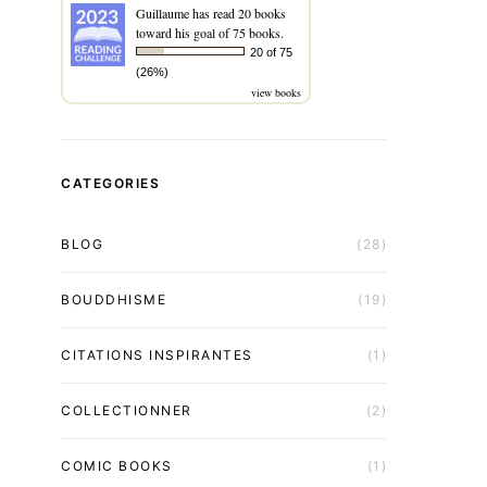
Guillaume
has read 20 books
toward his goal of 75 books.
20 of 75
(26%)
view books
CATEGORIES
BLOG
(28)
BOUDDHISME
(19)
CITATIONS INSPIRANTES
(1)
COLLECTIONNER
(2)
COMIC BOOKS
(1)