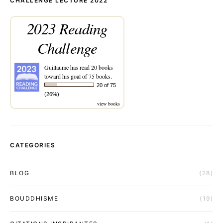
CHALLENGE LECTURE 2022
2023 Reading
Challenge
Guillaume
has read 20 books
toward his goal of 75 books.
20 of 75
(26%)
view books
CATEGORIES
BLOG
(28)
BOUDDHISME
(19)