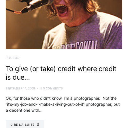
PHOTOS
To give (or take) credit where credit
is due…
SEPTEMBER 14, 2009
5 COMMENTS
Ok, for those who didn’t know, I’m a photographer. Not the
“it’s-my-job-and-I-make-a-living-out-of-it” photographer, but
a decent one with…
LIRE LA SUITE