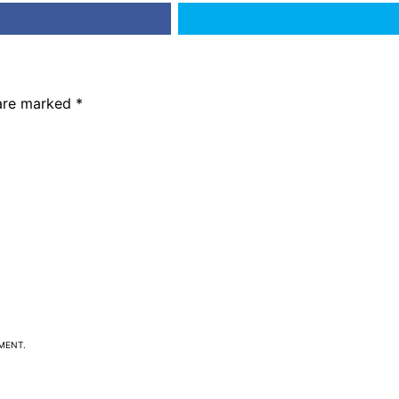
 are marked
*
MMENT.