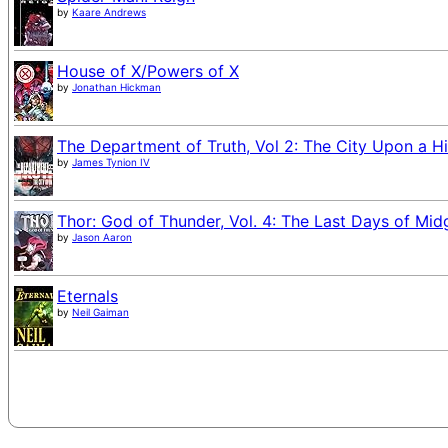
by
Kaare Andrews
House of X/Powers of X
by
Jonathan Hickman
The Department of Truth, Vol 2: The City Upon a Hi
by
James Tynion IV
Thor: God of Thunder, Vol. 4: The Last Days of Mid
by
Jason Aaron
Eternals
by
Neil Gaiman