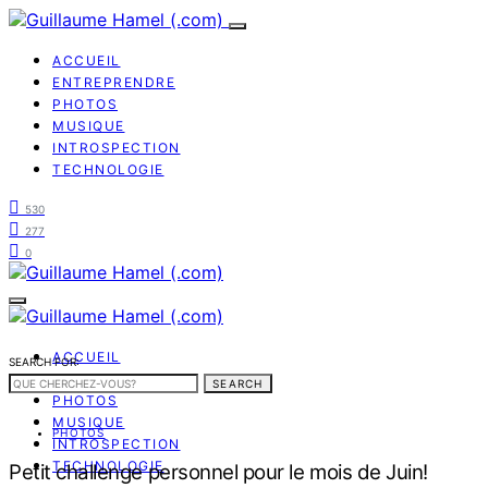
ACCUEIL
ENTREPRENDRE
PHOTOS
MUSIQUE
INTROSPECTION
TECHNOLOGIE
530
277
0
ACCUEIL
SEARCH FOR:
ENTREPRENDRE
SEARCH
PHOTOS
MUSIQUE
PHOTOS
INTROSPECTION
TECHNOLOGIE
Petit challenge personnel pour le mois de Juin!