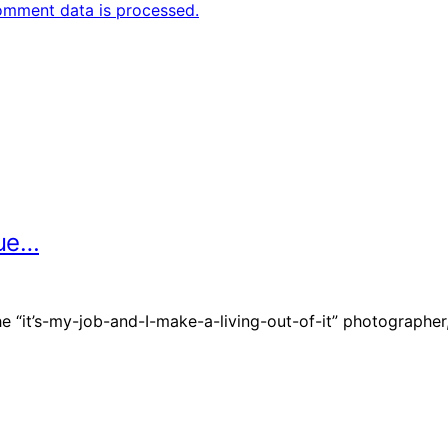
omment data is processed.
due…
he “it’s-my-job-and-I-make-a-living-out-of-it” photographe