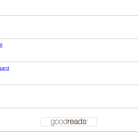
ll
gard