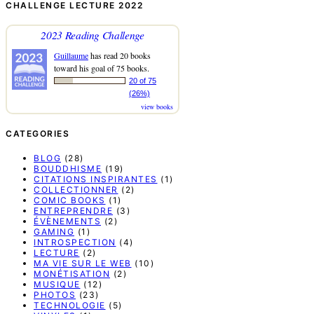
CHALLENGE LECTURE 2022
2023 Reading Challenge
Guillaume
has read 20 books
toward his goal of 75 books.
20 of 75
(26%)
view books
CATEGORIES
BLOG
(28)
BOUDDHISME
(19)
CITATIONS INSPIRANTES
(1)
COLLECTIONNER
(2)
COMIC BOOKS
(1)
ENTREPRENDRE
(3)
ÉVÈNEMENTS
(2)
GAMING
(1)
INTROSPECTION
(4)
LECTURE
(2)
MA VIE SUR LE WEB
(10)
MONÉTISATION
(2)
MUSIQUE
(12)
PHOTOS
(23)
TECHNOLOGIE
(5)