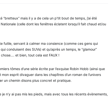
té “bretteux” mais il y a de cela un p’tit bout de temps, j’ai été
ationale (celle dont les fenêtres éclatent lorsqu’il fait chaud et/ou
ste futile, servant à calmer ma consience (comme ces gens qui
s qui conduisent des SUVs) et qu’après un temps, le “glamour”
e chose…. et bien, tout cela est FAUX !
remiers tômes d’une série écrite par l’exquise Robin Hobb (ainsi que
issé mon esprit divaguer dans les chapîtres d’un roman de l’univers
nter un chemin disons plus concret et pratique.
ue je n’y ai pas mis les pieds, mais avec tous les récents évènements,