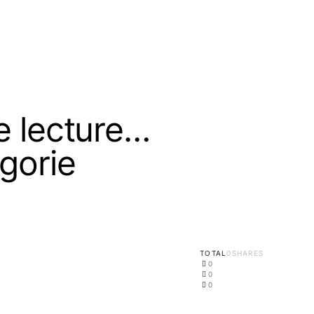
e lecture…
gorie
TOTAL
0
SHARES
0
0
0