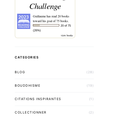
Challenge
Guillaume
has read 20 books
toward his goal of 75 books.
20 of 75
(26%)
view books
CATEGORIES
BLOG
(28)
BOUDDHISME
(19)
CITATIONS INSPIRANTES
(1)
COLLECTIONNER
(2)