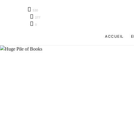
530
277
0
ACCUEIL
E