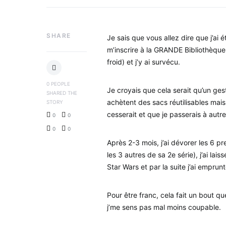
SHARE
Je sais que vous allez dire que j’ai é
m’inscrire à la GRANDE Bibliothèque N
froid) et j’y ai survécu.
0
PEOPLE
Je croyais que cela serait qu’un ge
SHARED THE
achètent des sacs réutilisables mai
STORY
cesserait et que je passerais à autr
0
0
0
0
Après 2-3 mois, j’ai dévorer les 6 p
les 3 autres de sa 2e série), j’ai la
Star Wars et par la suite j’ai empru
Pour être franc, cela fait un bout q
j’me sens pas mal moins coupable.