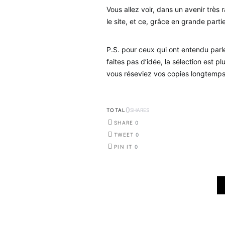
Vous allez voir, dans un avenir très 
le site, et ce, grâce en grande parti
P.S. pour ceux qui ont entendu parle
faites pas d’idée, la sélection est 
vous réseviez vos copies longtemps 
0
TOTAL
SHARES
SHARE
0
TWEET
0
PIN IT
0