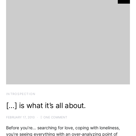
INTROSPECTION
[…] is what it’s all about.
FEBRUARY 17, 2010
ONE COMMENT
Before you’re… searching for love, coping with loneliness,
you’re seeing everything with an over-analyzing point of