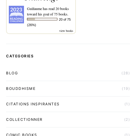
Guillaume
has read 20 books
toward his goal of 75 books.
20 of 75
(26%)
view books
CATEGORIES
BLOG
(28)
BOUDDHISME
(19)
CITATIONS INSPIRANTES
(1)
COLLECTIONNER
(2)
COMIC BOOKS
(1)