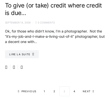
To give (or take) credit where credit
is due…
SEPTEMBER 14, 2009
5 COMMENTS
Ok, for those who didn’t know, I’m a photographer. Not the
“it’s-my-job-and-I-make-a-living-out-of-it” photographer, but
a decent one with…
LIRE LA SUITE
Posts paginati
PREVIOUS
1
2
3
4
NEXT