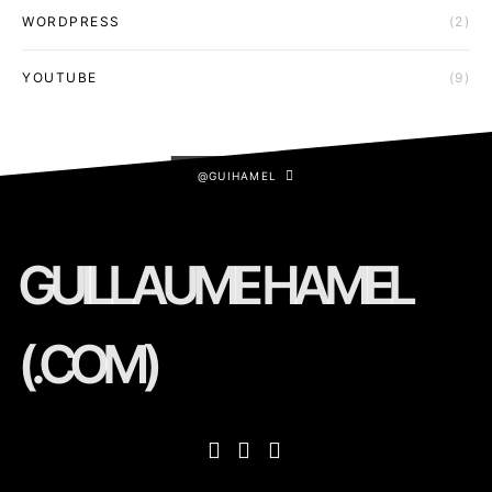
WORDPRESS
(2)
YOUTUBE
(9)
@GUIHAMEL
GUILLAUME HAMEL
(.COM)