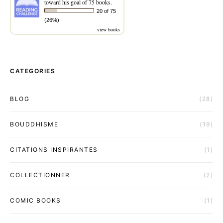
toward his goal of 75 books.
20 of 75
(26%)
view books
CATEGORIES
BLOG
(28)
BOUDDHISME
(19)
CITATIONS INSPIRANTES
(1)
COLLECTIONNER
(2)
COMIC BOOKS
(1)